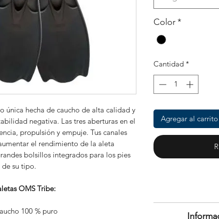
Color
*
Cantidad
*
o única hecha de caucho de alta calidad y
Agregar al carrito
tabilidad negativa. Las tres aberturas en el
encia, propulsión y empuje. Tus canales
 aumentar el rendimiento de la aleta
R
andes bolsillos integrados para los pies
 de su tipo.
 aletas OMS Tribe:
Tiene derecho 
 caucho 100 % puro
Informa