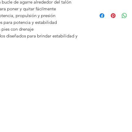
plazo d
on bucle de agarre alrededor del talón
Los titulares de 
ara poner y quitar fácilmente
Este es un prod
derecho a devolv
otencia, propulsión y presión
(Si
60 día
s para potencia y estabilidad
 pies con drenaje
ados diseñados para brindar estabilidad y
Corre