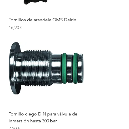
Tornillos de arandela OMS Delrin
Precio
16,90 €
Tornillo ciego DIN para válvula de
inmersión hasta 300 bar
Precio
7,20 €