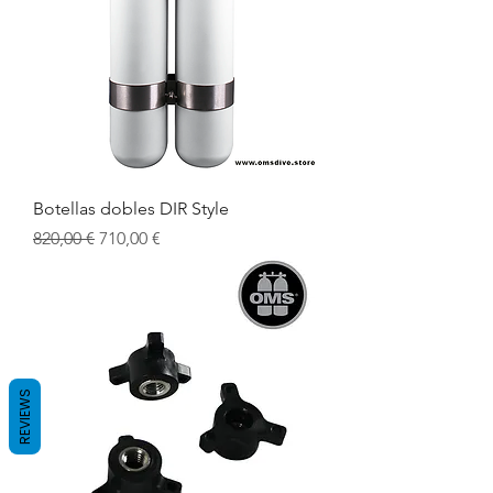
Botellas dobles DIR Style
Precio
Precio de oferta
820,00 €
710,00 €
REVIEWS