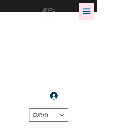
OMS Dive Store
¡La mejor selección de equipos
de buceo OMS!
Anmelden
EUR (€)