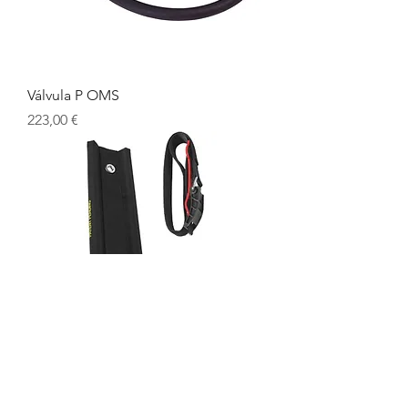
Válvula P OMS
Precio
223,00 €
Adaptador de botella individual