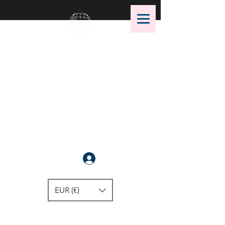
OMS Dive Store
¡La mejor selección de equipos
de buceo OMS!
Anmelden
EUR (€)