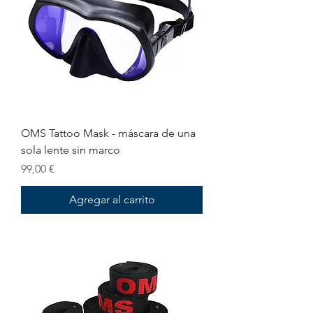
OMS Tattoo Mask - máscara de una
sola lente sin marco
Precio
99,00 €
Agregar al carrito