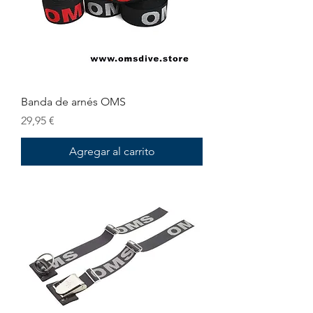
Banda de arnés OMS
Precio
29,95 €
Agregar al carrito