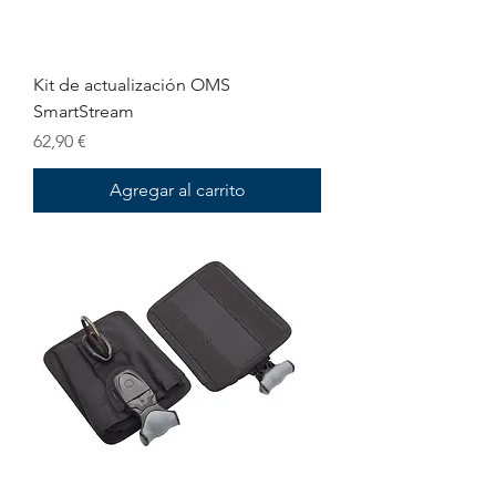
Kit de actualización OMS
SmartStream
Precio
62,90 €
Agregar al carrito