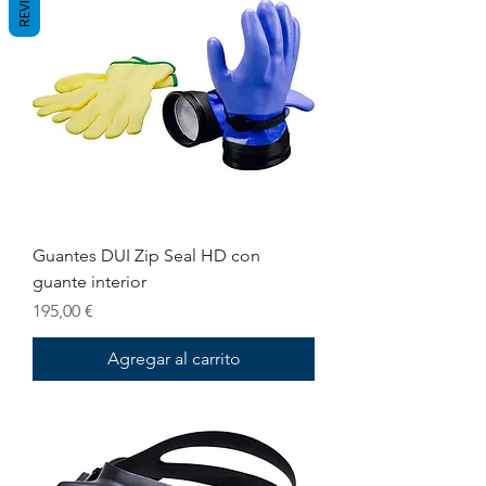
Guantes DUI Zip Seal HD con
guante interior
Precio
195,00 €
Agregar al carrito