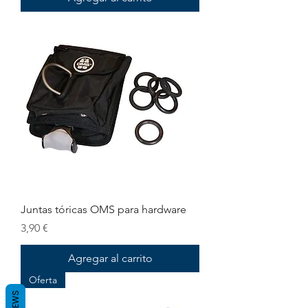
Juntas tóricas OMS para hardware
Precio
3,90 €
Agregar al carrito
Oferta
REVIEWS