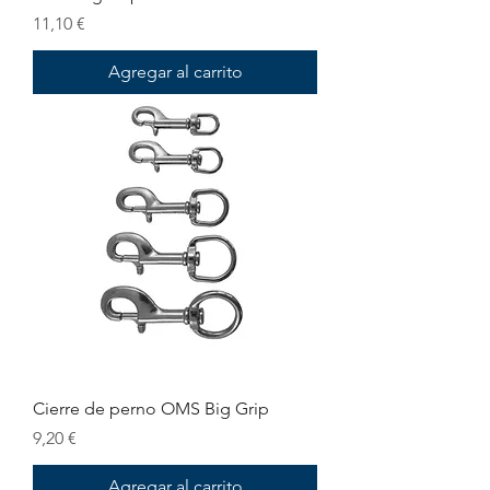
Precio
11,10 €
Agregar al carrito
Cierre de perno OMS Big Grip
Precio
9,20 €
Agregar al carrito