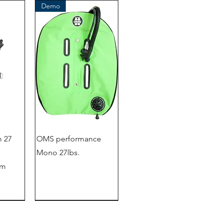
Demo
 27
OMS performance
Mono 27lbs.
em
ación
tienda de liquidación