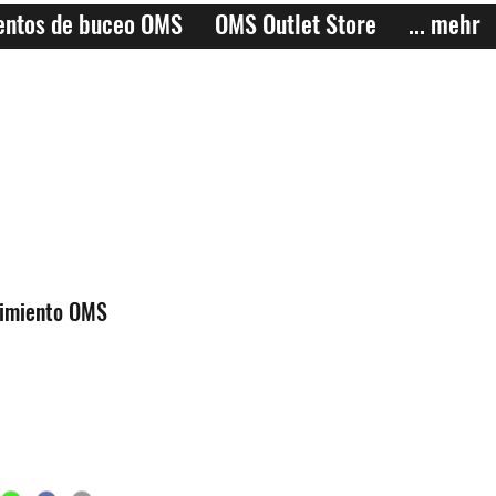
entos de buceo OMS
OMS Outlet Store
... mehr
dimiento OMS
o