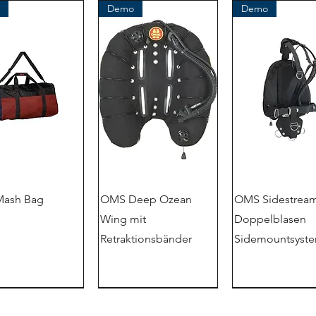
Demo
Demo
ash Bag
OMS Deep Ozean
OMS Sidestream
Wing mit
Doppelblasen
Retraktionsbänder
Sidemountsyst
Demo
tienda de liquid