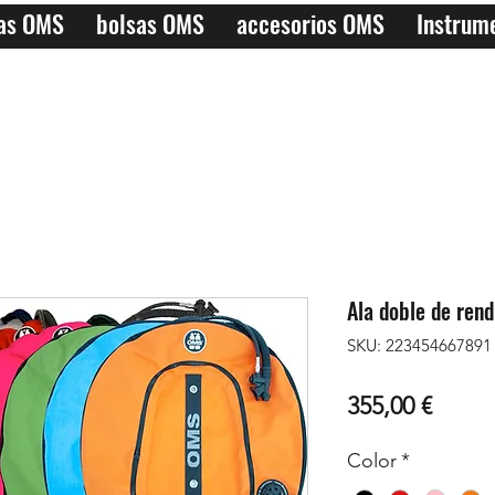
las OMS
bolsas OMS
accesorios OMS
Instrum
Ala doble de ren
SKU: 223454667891
Preci
355,00 €
Color
*