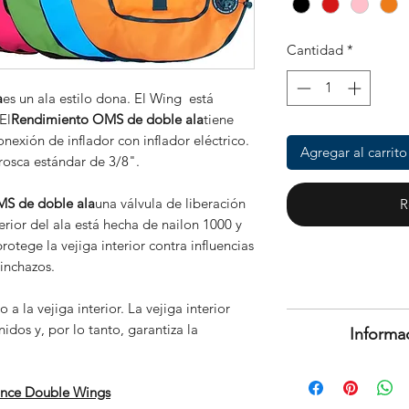
Cantidad
*
a
es un ala estilo dona. El Wing está
El
Rendimiento OMS de doble ala
tiene
exión de inflador con inflador eléctrico.
Agregar al carrito
rosca estándar de 3/8".
S de doble ala
una válvula de liberación
R
rior del ala está hecha de nailon 1000 y
rotege la vejiga interior contra influencias
inchazos.
a la vejiga interior. La vejiga interior
Tiene derecho 
idos y, por lo tanto, garantiza la
Informa
plazo d
Los titulares de 
Este es un prod
derecho a devolv
(Si
ance Double Wings
60 día