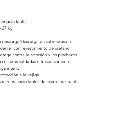
tanques dobles
o 27 kg
de descarga/descarga de sobrepresión
Corre
 denier con revestimiento de uretano
otege contra la abrasión y los pinchazos.
on costuras soldadas ultrasónicamente
iga interior
rotección a la vejiga
con remaches dobles de acero inoxidable