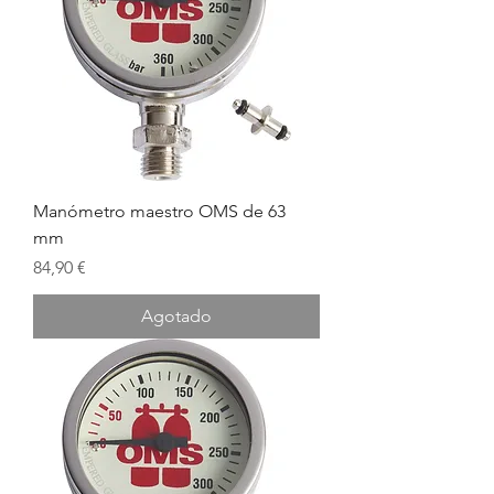
Manómetro maestro OMS de 63
mm
Precio
84,90 €
Agotado