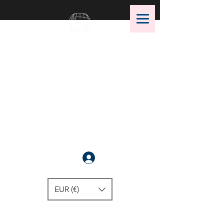
OMS Dive Store
¡La mejor selección de equipos
de buceo OMS!
Anmelden
EUR (€)