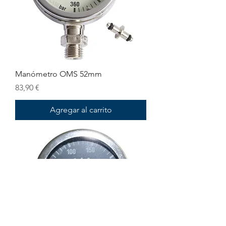
Manómetro OMS 52mm
Precio
83,90 €
Agregar al carrito