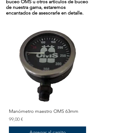
buceo OMS u otros artículos de buceo
de nuestra gama, estaremos
encantados de asesorarle en detalle.
Manómetro maestro OMS 63mm
Precio
99,00 €
Agregar al carrito