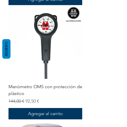
REVIEWS
Manómetro OMS con protección de
plástico
Precio
Precio de oferta
144,00 €
92,50 €
Agregar al carrito