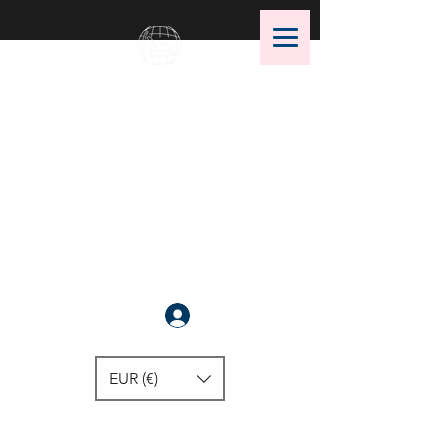
OMS Dive Store
¡La mejor selección de equipos
de buceo OMS!
Anmelden
EUR (€)