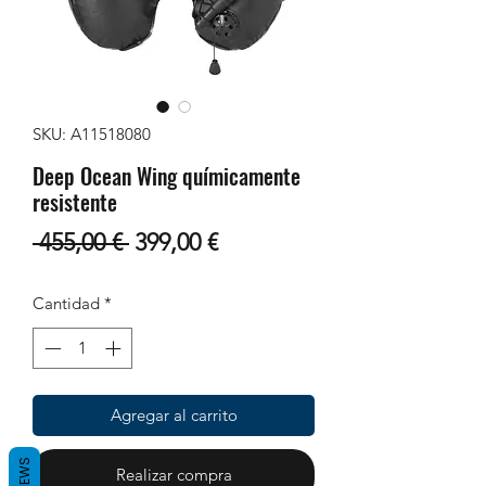
SKU: A11518080
Deep Ocean Wing químicamente
resistente
Precio
Precio
 455,00 € 
399,00 €
de
Cantidad
*
oferta
Agregar al carrito
REVIEWS
Realizar compra