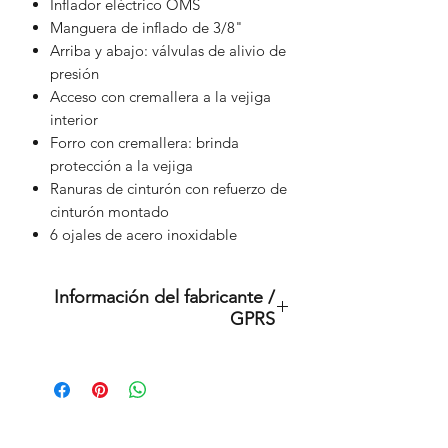
Inflador eléctrico OMS
Manguera de inflado de 3/8"
Arriba y abajo: válvulas de alivio de
presión
Acceso con cremallera a la vejiga
interior
Forro con cremallera: brinda
protección a la vejiga
Ranuras de cinturón con refuerzo de
cinturón montado
6 ojales de acero inoxidable
Información del fabricante /
GPRS
Este es un producto original de la
marca: OMS.
(Sistemas de Gestión de Océanos)
Importador:
Productos