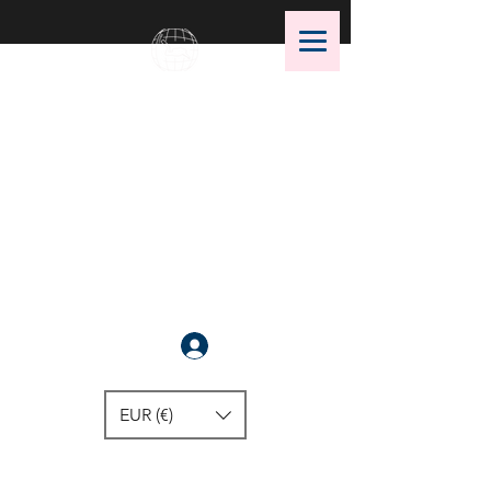
OMS Dive Store
¡La mejor selección de equipos
de buceo OMS!
Anmelden
EUR (€)