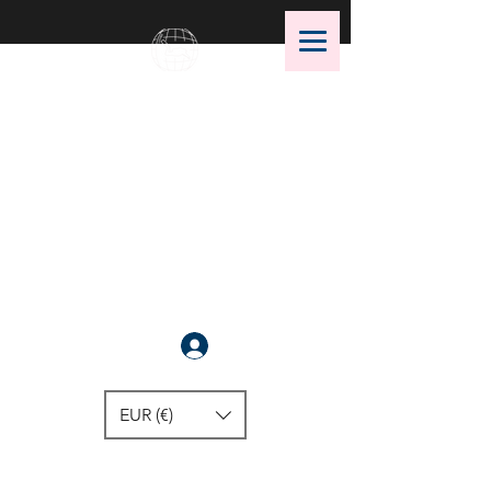
OMS Dive Store
¡La mejor selección de equipos
de buceo OMS!
Anmelden
EUR (€)