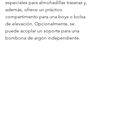
especiales para almohadillas traseras y, 
además, ofrece un práctico 
compartimento para una boya o bolsa 
de elevación. Opcionalmente, se 
puede acoplar un soporte para una 
bombona de argón independiente.
Arnés OMS SmartStream con Deep 
Ocean 2.0
From
€1,080.00
Comprar ahora