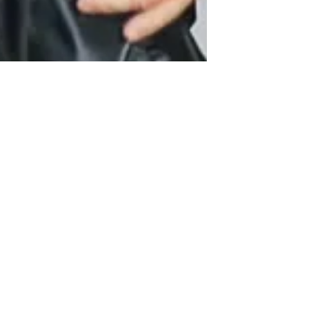
Thomas Swiglowski
20 jul
6 min de lectura
Preguntas frecuentes en la tienda