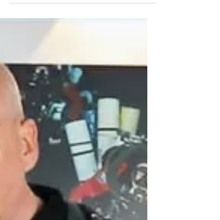
Estimados amigos buceadores, ¡Hoy
tenemos algo muy especial para ustedes!
Como clientes fieles y suscriptores de la
tienda de buceo OMS, ahora tienen
acceso anticipado exclusivo a nuestras
grandes rebajas, antes de que las ofertas
estén disponibles para el público en
general el viernes. Esta es nuestra forma
de darles las gracias. Gracias por su
lealtad, su co