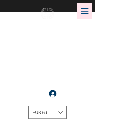
OMS Dive Store
¡La mejor selección de equipos
de buceo OMS!
Anmelden
EUR (€)