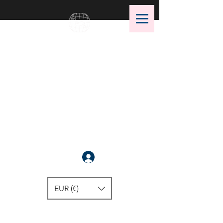
OMS Dive Store
¡La mejor selección de equipos
de buceo OMS!
Anmelden
EUR (€)