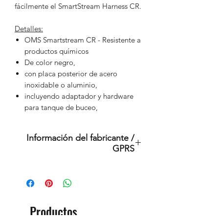
fácilmente el SmartStream Harness CR.
Detalles:
OMS Smartstream CR - Resistente a
productos químicos
De color negro,
con placa posterior de acero
inoxidable o aluminio,
incluyendo adaptador y hardware
para tanque de buceo,
Información del fabricante /
GPRS
Este es un producto original de la
marca: OMS.
(Sistemas de Gestión de Océanos)
Importador:
Productos
BtS® Europa AG