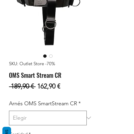
SKU: Outlet Store -70%
OMS Smart Stream CR
Precio
Precio
 189,90 € 
162,90 €
de
Arnés OMS SmartStream CR
*
oferta