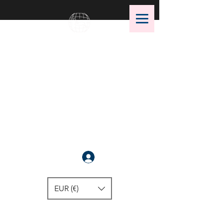
OMS Dive Store
¡La mejor selección de equipos
de buceo OMS!
Anmelden
EUR (€)