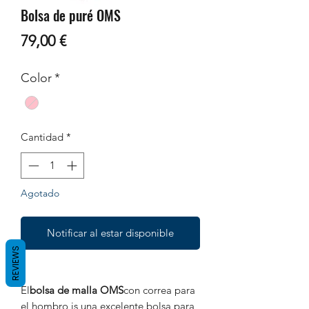
Bolsa de puré OMS
Precio
79,00 €
Color
*
Cantidad
*
Agotado
Notificar al estar disponible
REVIEWS
El
bolsa de malla OMS
con correa para
el hombro is una excelente bolsa para