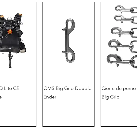
 Lite CR
OMS Big Grip Double
Cierre de pern
e
Ender
Big Grip
Versión en alemán
Oferta