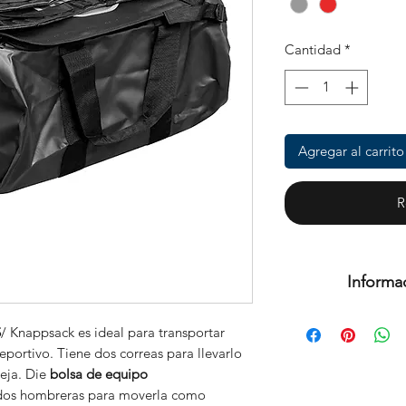
Cantidad
*
Agregar al carrito
R
Informa
Este es un prod
S
/ Knappsack es ideal para transportar
(Si
portivo. Tiene dos correas para llevarlo
eja. Die
bolsa de equipo
 dos hombreras para moverla como