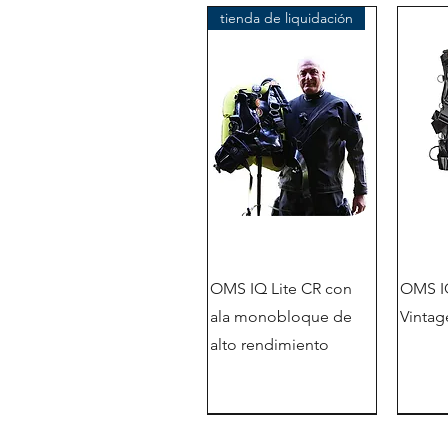
tienda de liquidación
OMS IQ Lite CR con
OMS IQ
ala monobloque de
Vintag
alto rendimiento
Nuevo