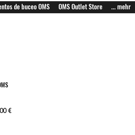
entos de buceo OMS
OMS Outlet Store
... mehr
 OMS
io
Precio
00 €
de
oferta