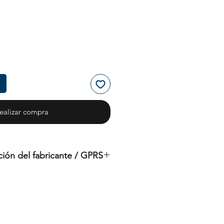
ealizar compra
ción del fabricante / GPRS
ucto original de la marca: OMS.
stemas de Gestión de Océanos)
Importador:
BtS® Europa AG
Klosterhofstraße 96