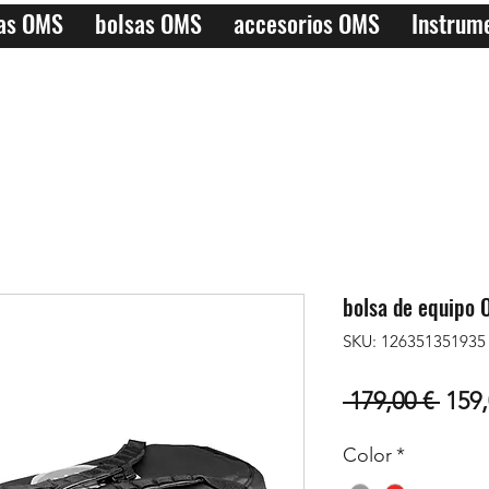
las OMS
bolsas OMS
accesorios OMS
Instrum
bolsa de equipo
SKU: 126351351935
Prec
 179,00 € 
159,
Color
*