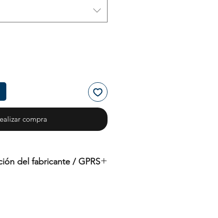
ealizar compra
ción del fabricante / GPRS
Buceo ilimitado internacional
9245 Sky Park Ct
CA 92123 San Diego
Estados Unidos