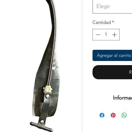
Elegir
Cantidad
*
Agregar al carrito
R
Informa