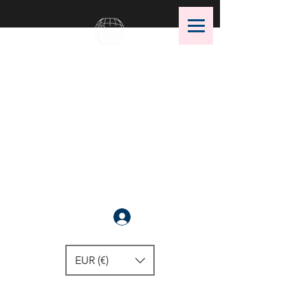
OMS Dive Store
¡La mejor selección de equipos
de buceo OMS!
Anmelden
EUR (€)