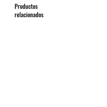
Estados Unidos
Productos
Correo electrónico:
relacionados
support@divedui.com
Llamada: +1 858-467-6810
Importador:
Demo
BtS® Europa AG
Calle Klosterhof 96
41199 Mönchengladbach
Alemania
Teléfono +49 (2166) 675411 - 0
Correo electrónico: info@bts-
eu.com
Web: www.bts-eu.com