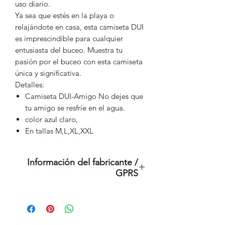
uso diario.
Ya sea que estés en la playa o
relajándote en casa, esta camiseta DUI
es imprescindible para cualquier
entusiasta del buceo. Muestra tu
pasión por el buceo con esta camiseta
única y significativa.
Detalles:
Camiseta DUI-Amigo No dejes que
tu amigo se resfríe en el agua.
color azul claro,
En tallas M,L,XL,XXL
Información del fabricante /
GPRS
Buceo ilimitado internacional
9245 Sky Park Ct
CA 92123 San Diego